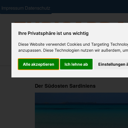
Impressum
Datenschutz
Ihre Privatsphäre ist uns wichtig
Diese Website verwendet Cookies und Targeting Technologi
anzupassen. Diese Technologien nutzen wir außerdem, um
Ferienhäuser
Residenzen/ Feriendörfer
Hotels
Alle akzeptieren
Ich lehne ab
Einstellungen 
Der Südosten Sardiniens