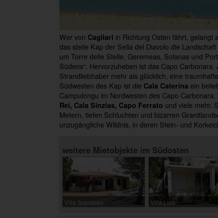
Wer von
in Richtung Osten fährt, gelangt 
Cagliari
das steile Kap der Sella del Diavolo die Landschaft
um Torre delle Stelle, Geremeas, Solanas und Porto 
Südens“. Hervorzuheben ist das Capo Carbonara.
Strandliebhaber mehr als glücklich, eine traumhaft
Südwesten des Kap ist die
ein belie
Cala Caterina
Campulongu im Nordwesten des Capo Carbonara. 
und viele mehr. S
Rei, Cala Sinzias, Capo Ferrato
Metern, tiefen Schluchten und bizarren Granitlands
unzugängliche Wildnis, in deren Stein- und Korkeic
weitere Mietobjekte im Südosten
Villa Scarabeo
Villa Lola