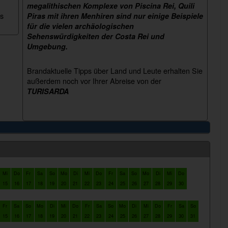
megalithischen Komplexe von Piscina Rei, Quili
ns
Piras mit ihren Menhiren sind nur einige Beispiele
für die vielen archäologischen
Sehenswürdigkeiten der Costa Rei und
Umgebung.
Brandaktuelle Tipps über Land und Leute erhalten Sie
außerdem noch vor Ihrer Abreise von der
TURISARDA
Mi
Do
Fr
Sa
So
Mo
Di
Mi
Do
Fr
Sa
So
Mo
Di
Mi
Do
15
16
17
18
19
20
21
22
23
24
25
26
27
28
29
30
Fr
Sa
So
Mo
Di
Mi
Do
Fr
Sa
So
Mo
Di
Mi
Do
Fr
Sa
So
15
16
17
18
19
20
21
22
23
24
25
26
27
28
29
30
31