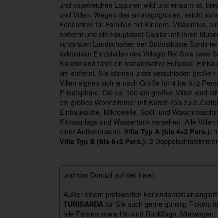
und vogelreichen Lagunen wild und einsam ist, bie
und Villen. Wegen des smaragdgrünen, seicht abfal
Ferienziele für Familien mit Kindern. Villasimius, ei
entfernt und die Hauptstadt Cagliari mit ihren Mus
schönsten Landschaften der Südostküste Sardinien
exklusiven Einzelvillen des Villagio Rei Sole (wa
Sandstrand führt ein romantischer Fußpfad. Einkauf
km entfernt. Sie können unter verschieden großen 
Villen eignen sich je nach Größe für 4 bis 6+2 Pe
Privatsphäre. Die ca. 100 qm großen Villen sind sti
ein großes Wohnzimmer mit Kamin (bis zu 2 Zustellb
Einbauküche, Mikrowelle, Spül- und Waschmaschine
Klimaanlage und Wassertank versehen. Alle Villen 
einer Außendusche.
1
Villa Typ A (bis 4+2 Pers.):
2 Doppelschlafzimmer,
Villa Typ B (bis 6+2 Pers.):
und das Domizil auf der Insel:
Außer einem preiswerten Feriendomizil arrangiert
für Sie auch gerne günstig Tickets fü
TURISARDA
alle Fähren sowie Hin und Rückflüge, Mietwagen,