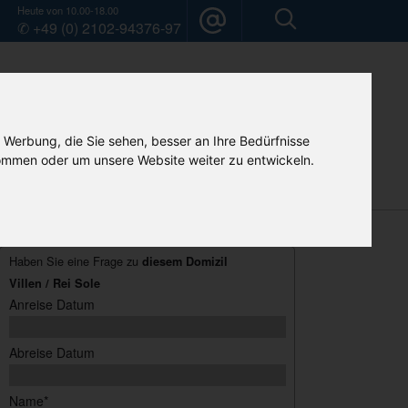
Heute von 10.00-18.00
✆ +49 (0) 2102-94376-97
 Werbung, die Sie sehen, besser an Ihre Bedürfnisse
mmen oder um unsere Website weiter zu entwickeln.
Mietwagen
Camper-Vermietung
Home
Haben Sie eine Frage zu
diesem Domizil
Villen / Rei Sole
Anreise Datum
Abreise Datum
Name*