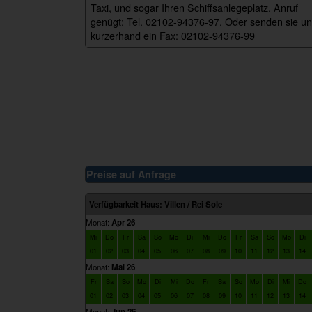
Taxi, und sogar Ihren Schiffsanlegeplatz. Anruf
genügt: Tel. 02102-94376-97. Oder senden sie u
kurzerhand ein Fax: 02102-94376-99
rei_sole
Preise auf Anfrage
Verfügbarkeit Haus: Villen / Rei Sole
Monat:
Apr 26
Mi
Do
Fr
Sa
So
Mo
Di
Mi
Do
Fr
Sa
So
Mo
Di
01
02
03
04
05
06
07
08
09
10
11
12
13
14
Monat:
Mai 26
Fr
Sa
So
Mo
Di
Mi
Do
Fr
Sa
So
Mo
Di
Mi
Do
01
02
03
04
05
06
07
08
09
10
11
12
13
14
Monat:
Jun 26