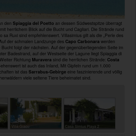
an den
an dessen Südwestspitze überragt
Spiaggia del Poetto
 mit herrlichem Blick auf die Bucht und Cagliari. Die Strände rund
sa Ruxi sind empfehlenswert. Villasimius gilt als die „Perle des
 Auf der schmalen Landzunge des
werden
Capo Carbonara
e Bucht folgt der nächsten. Auf der gegenüberliegenden Seite im
bter Badestrand, auf der Westseite der Lagune liegt Spiaggia di
Weiter Richtung
sind die herrlichen Strände:
Muravera
Costa
ehenswert ist auch das Inland, Mit Gipfeln rund um 1.000
chaften ist das
eine faszinierende und völlig
Sarrabus-Gebirge
henwäldern viele seltene Tiere beheimatet sind.
Villa Giacu
Casa Simius Playa 2