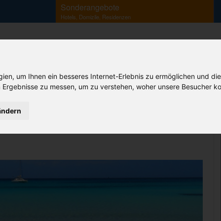
Sonderangebote
Hotels, Domizile, Residenzen
en, um Ihnen ein besseres Internet-Erlebnis zu ermöglichen und die
Ihr Sardinien Spezialist
 Ergebnisse zu messen, um zu verstehen, woher unsere Besucher ko
B&B
Agriturismo
Camping
Korsika
Flüge
Fähren
ändern