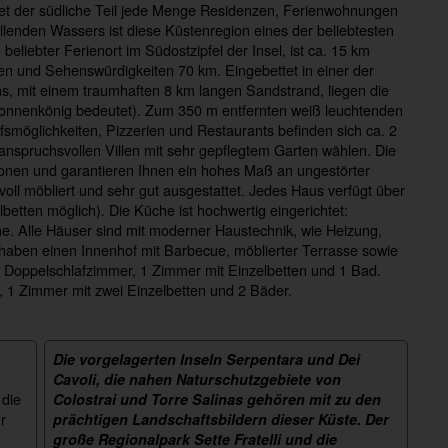
tet der südliche Teil jede Menge Residenzen, Ferienwohnungen
lenden Wassers ist diese Küstenregion eines der beliebtesten
n beliebter Ferienort im Südostzipfel der Insel, ist ca. 15 km
een und Sehenswürdigkeiten 70 km. Eingebettet in einer der
s, mit einem traumhaften 8 km langen Sandstrand, liegen die
s Sonnenkönig bedeutet). Zum 350 m entfernten weiß leuchtenden
smöglichkeiten, Pizzerien und Restaurants befinden sich ca. 2
anspruchsvollen Villen mit sehr gepflegtem Garten wählen. Die
rsonen und garantieren Ihnen ein hohes Maß an ungestörter
lvoll möbliert und sehr gut ausgestattet. Jedes Haus verfügt über
etten möglich). Die Küche ist hochwertig eingerichtet:
. Alle Häuser sind mit moderner Haustechnik, wie Heizung,
haben einen Innenhof mit Barbecue, möblierter Terrasse sowie
 Doppelschlafzimmer, 1 Zimmer mit Einzelbetten und 1 Bad.
 1 Zimmer mit zwei Einzelbetten und 2 Bäder.
Die vorgelagerten Inseln Serpentara und Dei
Cavoli, die nahen Naturschutzgebiete von
 die
Colostrai und Torre Salinas gehören mit zu den
r
prächtigen Landschaftsbildern dieser Küste. Der
große Regionalpark Sette Fratelli und die