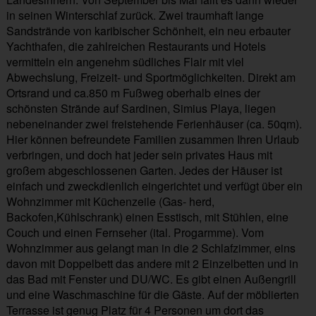
in seinen Winterschlaf zurück. Zwei traumhaft lange
Sandstrände von karibischer Schönheit, ein neu erbauter
Yachthafen, die zahlreichen Restaurants und Hotels
vermitteln ein angenehm südliches Flair mit viel
Abwechslung, Freizeit- und Sportmöglichkeiten. Direkt am
Ortsrand und ca.850 m Fußweg oberhalb eines der
schönsten Strände auf Sardinen, Simius Playa, liegen
nebeneinander zwei freistehende Ferienhäuser (ca. 50qm).
Hier können befreundete Familien zusammen Ihren Urlaub
verbringen, und doch hat jeder sein privates Haus mit
großem abgeschlossenen Garten. Jedes der Häuser ist
einfach und zweckdienlich eingerichtet und verfügt über ein
Wohnzimmer mit Küchenzeile (Gas- herd,
Backofen,Kühlschrank) einen Esstisch, mit Stühlen, eine
Couch und einen Fernseher (ital. Progarmme). Vom
Wohnzimmer aus gelangt man in die 2 Schlafzimmer, eins
davon mit Doppelbett das andere mit 2 Einzelbetten und in
das Bad mit Fenster und DU/WC. Es gibt einen Außengrill
und eine Waschmaschine für die Gäste. Auf der möblierten
Terrasse ist genug Platz für 4 Personen um dort das