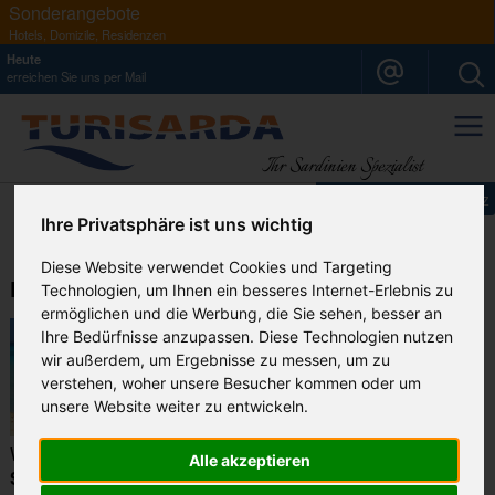
Sonderangebote
Hotels, Domizile, Residenzen
Heute
erreichen Sie uns per
Mail
Ihr Sardinien Spezialist
Impressum
Datenschutz
Ihre Privatsphäre ist uns wichtig
Diese Website verwendet Cookies und Targeting
Der Südosten Sardiniens
Technologien, um Ihnen ein besseres Internet-Erlebnis zu
ermöglichen und die Werbung, die Sie sehen, besser an
Ihre Bedürfnisse anzupassen. Diese Technologien nutzen
wir außerdem, um Ergebnisse zu messen, um zu
verstehen, woher unsere Besucher kommen oder um
unsere Website weiter zu entwickeln.
Wer von
Cagliari
in Richtung Osten fährt, gelangt an den
Alle akzeptieren
Spiaggia del Poetto
an dessen Südwestspitze überragt