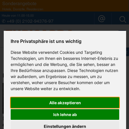
Sonderangebote
Hotels, Domizile, Residenzen
Heute von 11.00-15.00
✆ +49 (0) 2102-94376-97
Ihre Privatsphäre ist uns wichtig
Ihr Sardinien Spezialist
Impressum
Datenschutz
Diese Website verwendet Cookies und Targeting
Technologien, um Ihnen ein besseres Internet-Erlebnis zu
ermöglichen und die Werbung, die Sie sehen, besser an
Ihre Bedürfnisse anzupassen. Diese Technologien nutzen
Die Ostküste
wir außerdem, um Ergebnisse zu messen, um zu
verstehen, woher unsere Besucher kommen oder um
unsere Website weiter zu entwickeln.
Alle akzeptieren
Ich lehne ab
Die Ostküste ist berühmt für
Golf von Orosei
,
die Grotta
del Bue Marino
. Der Golf umfasst Orte, die
Einstellungen ändern