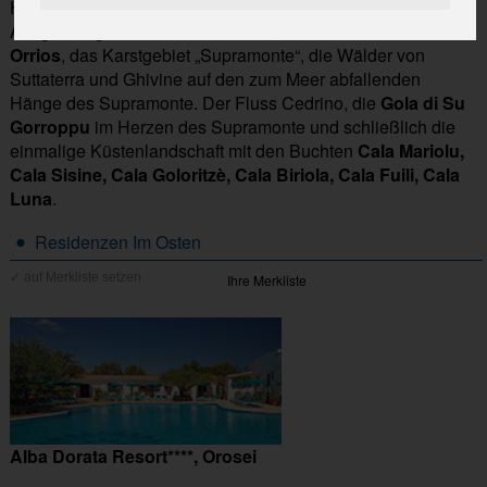
Handwerkskunst und die archäologischen
Ausgrabungsstätten berühmt sind, wie
Tiscali
und
Serra
Orrios
, das Karstgebiet „Supramonte“, die Wälder von
Suttaterra und Ghivine auf den zum Meer abfallenden
Hänge des Supramonte. Der Fluss Cedrino, die
Gola di Su
Gorroppu
im Herzen des Supramonte und schließlich die
einmalige Küstenlandschaft mit den Buchten
Cala Mariolu,
Cala Sisine, Cala Goloritzè, Cala Biriola, Cala Fuili, Cala
Luna
.
•
Residenzen Im Osten
Ihre Merkliste
Alba Dorata Resort****, Orosei