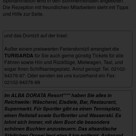
Sportanimation wird in den Sommermonaten angeboten.
Die Rezeption mit freundlichen Mitarbeitern steht mit Tipps
und Hilfe zur Seite.
und das Domizil auf der Insel:
Außer einem preiswerten Feriendomizil arrangiert die
TURISARDA
für Sie auch gerne günstig Tickets für alle
Fähren sowie Hin und Rückflüge, Mietwagen, Taxi, und
sogar Ihren Schiffsanlegeplatz. Anruf genügt: Tel. 02102-
94376-97. Oder senden sie uns kurzerhand ein Fax:
02102-94376-99
alba_dorata_orosei
Im
ALBA DORATA Resort****
haben Sie alles in
Reichweite: Wäscherei, Eisdiele, Bar, Restaurant,
Supermarkt. Für Sportler gibt es einen Tennisplatz,
einen Reitstall sowie Surfbretter und Wasserski. Es
lohnt sich immer, mit dem Boot die besonders
schönen Buchten anzusteuern. Das altsardische
Städtchen Orosei liegt etwa 8 km entfernt. Aufgrund