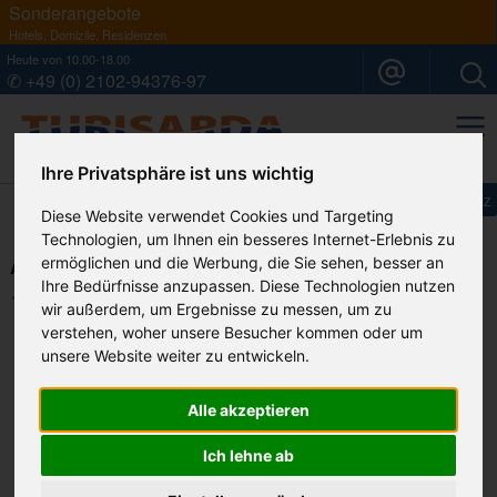
Sonderangebote
Hotels, Domizile, Residenzen
Heute von 10.00-18.00
✆ +49 (0) 2102-94376-97
Ihr Sardinien Spezialist
Ihre Privatsphäre ist uns wichtig
Impressum
Datenschutz
Diese Website verwendet Cookies und Targeting
Technologien, um Ihnen ein besseres Internet-Erlebnis zu
ermöglichen und die Werbung, die Sie sehen, besser an
Alba Dorata Resort****, Orosei
Ihre Bedürfnisse anzupassen. Diese Technologien nutzen
Ihre Merkliste
wir außerdem, um Ergebnisse zu messen, um zu
verstehen, woher unsere Besucher kommen oder um
unsere Website weiter zu entwickeln.
Alle akzeptieren
Ich lehne ab