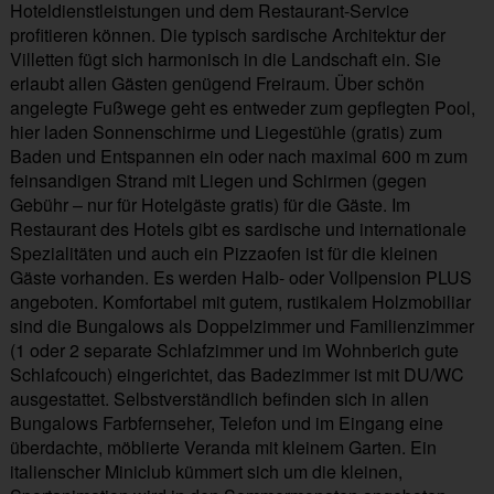
Hoteldienstleistungen und dem Restaurant-Service
profitieren können. Die typisch sardische Architektur der
Villetten fügt sich harmonisch in die Landschaft ein. Sie
erlaubt allen Gästen genügend Freiraum. Über schön
angelegte Fußwege geht es entweder zum gepflegten Pool,
hier laden Sonnenschirme und Liegestühle (gratis) zum
Baden und Entspannen ein oder nach maximal 600 m zum
feinsandigen Strand mit Liegen und Schirmen (gegen
Gebühr – nur für Hotelgäste gratis) für die Gäste. Im
Restaurant des Hotels gibt es sardische und internationale
Spezialitäten und auch ein Pizzaofen ist für die kleinen
Gäste vorhanden. Es werden Halb- oder Vollpension PLUS
angeboten. Komfortabel mit gutem, rustikalem Holzmobiliar
sind die Bungalows als Doppelzimmer und Familienzimmer
(1 oder 2 separate Schlafzimmer und im Wohnberich gute
Schlafcouch) eingerichtet, das Badezimmer ist mit DU/WC
ausgestattet. Selbstverständlich befinden sich in allen
Bungalows Farbfernseher, Telefon und im Eingang eine
überdachte, möblierte Veranda mit kleinem Garten. Ein
italienscher Miniclub kümmert sich um die kleinen,