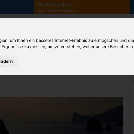
Sonderangebote
Hotels, Domizile, Residenzen
en, um Ihnen ein besseres Internet-Erlebnis zu ermöglichen und die
 Ergebnisse zu messen, um zu verstehen, woher unsere Besucher ko
Ihr Sardinien Spezialist
ändern
B&B
Agriturismo
Camping
Korsika
Flüge
Fähren