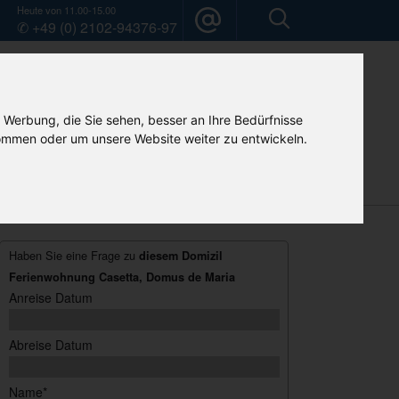
Heute von 11.00-15.00
✆ +49 (0) 2102-94376-97
 Werbung, die Sie sehen, besser an Ihre Bedürfnisse
mmen oder um unsere Website weiter zu entwickeln.
Mietwagen
Camper-Vermietung
Home
Haben Sie eine Frage zu
diesem Domizil
Ferienwohnung Casetta, Domus de Maria
Anreise Datum
Abreise Datum
Name*