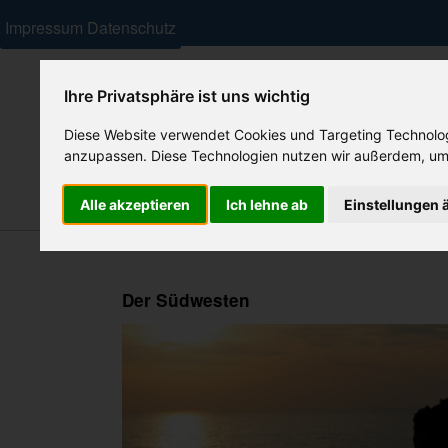
Impressum
Datenschutz
Ihre Privatsphäre ist uns wichtig
Diese Website verwendet Cookies und Targeting Technologi
anzupassen. Diese Technologien nutzen wir außerdem, um
Alle akzeptieren
Ich lehne ab
Einstellungen 
Ferienhäuser
Residenzen/ Feriendörfer
Hotels
Der Südwesten