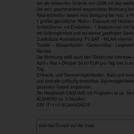
wie die bekannten Strände von CHIA mit den w
Die sehr geschmackvoll eingerichtete Wohnung bie
Räumlichkeiten lassen eine Belegung bis max. 4 Per
1 großer gemütlicher Wohn-/ Essraum mit Heizofen 
Schlafzimmer mit Ehebetten - 1 Badezimmer mit Du
mit Grillmöglichkeit und ein kleiner gepflegter Garte
Zusätzliche Ausstattung: TV-SAT - WLAN-Internet 
Toaster – Wasserkocher - Gartenmöbel - Liegestühl
Hauses.
Die Wohnung stellt auch den Gästen bei Interesse
April + Mai + Oktober 30,00 EUR pro Tag und in d
Tag.
Einkaufs- und Servicemöglichkeiten, Bars und empf
und sind alle fußläufig erreichbar. Sportmöglichkei
gesamten Gebiet angeboten.
Die Hauptstadt CAGLIARI mit Flughafen ist ca. 58 
ALGHERO ca. 3 Stunden.
CIN: IT111015C2000Q9278
und das Domizil auf der Insel: