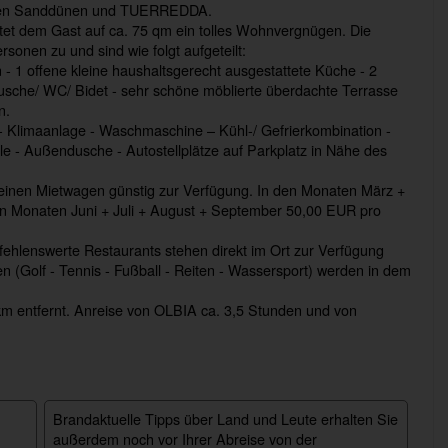
eißen Sanddünen und TUERREDDA.
tet dem Gast auf ca. 75 qm ein tolles Wohnvergnügen. Die
sonen zu und sind wie folgt aufgeteilt:
- 1 offene kleine haushaltsgerecht ausgestattete Küche - 2
sche/ WC/ Bidet - sehr schöne möblierte überdachte Terrasse
n.
- Klimaanlage - Waschmaschine – Kühl-/ Gefrierkombination -
e - Außendusche - Autostellplätze auf Parkplatz in Nähe des
 einen Mietwagen günstig zur Verfügung. In den Monaten März +
en Monaten Juni + Juli + August + September 50,00 EUR pro
ehlenswerte Restaurants stehen direkt im Ort zur Verfügung
ten (Golf - Tennis - Fußball - Reiten - Wassersport) werden in dem
km entfernt. Anreise von OLBIA ca. 3,5 Stunden und von
Brandaktuelle Tipps über Land und Leute erhalten Sie
außerdem noch vor Ihrer Abreise von der