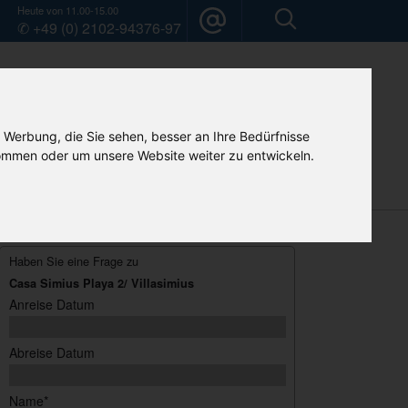
Heute von 11.00-15.00
✆ +49 (0) 2102-94376-97
 Werbung, die Sie sehen, besser an Ihre Bedürfnisse
mmen oder um unsere Website weiter zu entwickeln.
Mietwagen
Camper-Vermietung
Home
Haben Sie eine Frage zu
Casa Simius Playa 2/ Villasimius
Anreise Datum
Abreise Datum
Name*