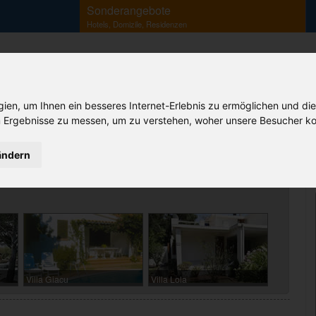
Sonderangebote
Hotels, Domizile, Residenzen
en, um Ihnen ein besseres Internet-Erlebnis zu ermöglichen und die
Ihr Sardinien Spezialist
 Ergebnisse zu messen, um zu verstehen, woher unsere Besucher ko
B&B
Agriturismo
Camping
Korsika
Flüge
Fähren
ändern
Villa Giacu
Villa Lola