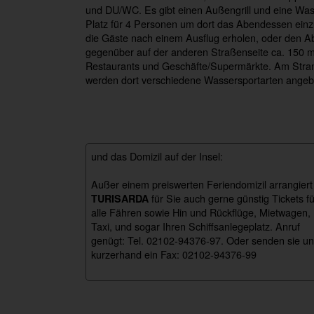
und DU/WC. Es gibt einen Außengrill und eine Wasc
Platz für 4 Personen um dort das Abendessen ein
die Gäste nach einem Ausflug erholen, oder den Ab
gegenüber auf der anderen Straßenseite ca. 150 m e
Restaurants und Geschäfte/Supermärkte. Am Strand
werden dort verschiedene Wassersportarten angeb
und das Domizil auf der Insel:
Außer einem preiswerten Feriendomizil arrangiert
für Sie auch gerne günstig Tickets fü
TURISARDA
alle Fähren sowie Hin und Rückflüge, Mietwagen,
Taxi, und sogar Ihren Schiffsanlegeplatz. Anruf
genügt: Tel. 02102-94376-97. Oder senden sie u
kurzerhand ein Fax: 02102-94376-99
playa-2-
villasimius