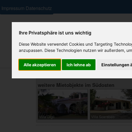
Impressum
Datenschutz
Ihre Privatsphäre ist uns wichtig
Diese Website verwendet Cookies und Targeting Technologi
anzupassen. Diese Technologien nutzen wir außerdem, um
Ferienhäuser
Residenzen/ Feriendörfer
Hotels
Alle akzeptieren
Ich lehne ab
Einstellungen 
weitere Mietobjekte im Südosten
Villa Gigli
Villa Scarabeo