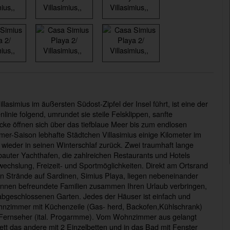
lasimius im äußersten Südost-Zipfel der Insel führt, ist eine der
inie folgend, umrundet sie steile Felsklippen, sanfte
e öffnen sich über das tiefblaue Meer bis zum endlosen
er-Saison lebhafte Städtchen Villasimius einige Kilometer im
wieder in seinen Winterschlaf zurück. Zwei traumhaft lange
bauter Yachthafen, die zahlreichen Restaurants und Hotels
bwechslung, Freizeit- und Sportmöglichkeiten. Direkt am Ortsrand
 Strände auf Sardinen, Simius Playa, liegen nebeneinander
können befreundete Familien zusammen Ihren Urlaub verbringen,
abgeschlossenen Garten. Jedes der Häuser ist einfach und
Wohnzimmer mit Küchenzeile (Gas- herd, Backofen,Kühlschrank)
n Fernseher (ital. Progarmme). Vom Wohnzimmer aus gelangt
ett das andere mit 2 Einzelbetten und in das Bad mit Fenster