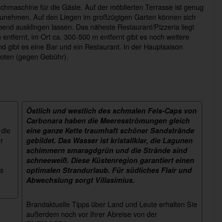
hmaschine für die Gäste. Auf der möblierten Terrasse ist genug
zunehmen. Auf den Liegen im großzügigen Garten können sich
end ausklingen lassen. Das näheste Restaurant/Pizzeria liegt
ntfernt, im Ort ca. 300-500 m entfernt gibt es noch weitere
 gibt es eine Bar und ein Restaurant. In der Hauptsaison
oten (gegen Gebühr).
Östlich und westlich des schmalen Fels-Caps von
Carbonara haben die Meeresströmungen gleich
 die
eine ganze Kette traumhaft schöner Sandstrände
r
gebildet. Das Wasser ist kristallklar, die Lagunen
schimmern smaragdgrün und die Strände sind
schneeweiß. Diese Küstenregion garantiert einen
ns
optimalen Strandurlaub. Für südliches Flair und
Abwechslung sorgt Villasimius.
Brandaktuelle Tipps über Land und Leute erhalten Sie
außerdem noch vor Ihrer Abreise von der