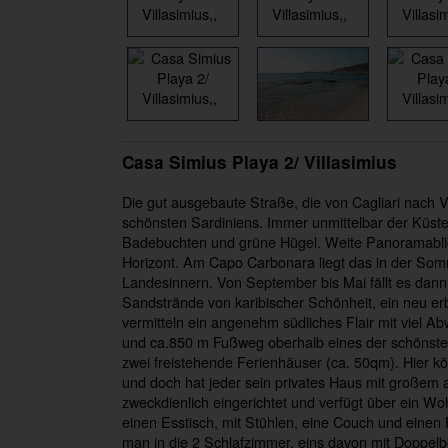
Casa Simius Playa 2/ Villasimius
Die gut ausgebaute Straße, die von Cagliari nach Vil
schönsten Sardiniens. Immer unmittelbar der Küstenl
Badebuchten und grüne Hügel. Weite Panoramablick
Horizont. Am Capo Carbonara liegt das in der Somm
Landesinnern. Von September bis Mai fällt es dann 
Sandstrände von karibischer Schönheit, ein neu er
vermitteln ein angenehm südliches Flair mit viel A
und ca.850 m Fußweg oberhalb eines der schönsten
zwei freistehende Ferienhäuser (ca. 50qm). Hier 
und doch hat jeder sein privates Haus mit großem 
zweckdienlich eingerichtet und verfügt über ein 
einen Esstisch, mit Stühlen, eine Couch und eine
man in die 2 Schlafzimmer, eins davon mit Doppelb