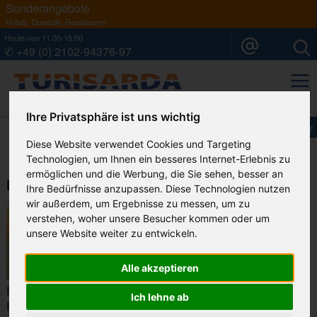
Sonderangebote
Hotels, Domizile, Residenzen
Heute von 11.00-15.00
✆ +49 (0) 2102-94376-97
Ihr Sardinien Spezialist
Ihre Privatsphäre ist uns wichtig
Impressum
Datenschutz
Diese Website verwendet Cookies und Targeting
Technologien, um Ihnen ein besseres Internet-Erlebnis zu
ermöglichen und die Werbung, die Sie sehen, besser an
Der Südwesten
Ihre Bedürfnisse anzupassen. Diese Technologien nutzen
wir außerdem, um Ergebnisse zu messen, um zu
verstehen, woher unsere Besucher kommen oder um
unsere Website weiter zu entwickeln.
Alle akzeptieren
Im Südwesten Sardiniens liegt die Region Carbonia-
Ich lehne ab
Iglesias. Der südliche Teil der Region wird vom Gebirgszug