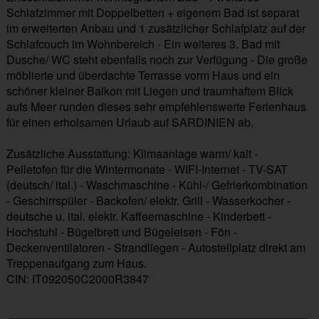
Schlafzimmer mit Doppelbetten + eigenem Bad ist separat
im erweiterten Anbau und 1 zusätzlicher Schlafplatz auf der
Schlafcouch im Wohnbereich - Ein weiteres 3. Bad mit
Dusche/ WC steht ebenfalls noch zur Verfügung - Die große
möblierte und überdachte Terrasse vorm Haus und ein
schöner kleiner Balkon mit Liegen und traumhaftem Blick
aufs Meer runden dieses sehr empfehlenswerte Ferienhaus
für einen erholsamen Urlaub auf SARDINIEN ab.
Zusätzliche Ausstattung: Klimaanlage warm/ kalt -
Pelletofen für die Wintermonate - WIFI-Internet - TV-SAT
(deutsch/ ital.) - Waschmaschine - Kühl-/ Gefrierkombination
- Geschirrspüler - Backofen/ elektr. Grill - Wasserkocher -
deutsche u. ital. elektr. Kaffeemaschine - Kinderbett -
Hochstuhl - Bügelbrett und Bügeleisen - Fön -
Deckenventilatoren - Strandliegen - Autostellplatz direkt am
Treppenaufgang zum Haus.
CIN: IT092050C2000R3847