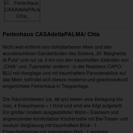
Ferienhaus CASAdellaPALMA/ Chia
Nicht weit entfernt vom türkisfarbenen Meer und den
wunderschönen Sandstränden des Südens „St` Margherita
di Pula“ und nur ca. 5 km von den traumhaften Stränden von
„CHIA“ und „Tuerredda“ entfernt - in der Residenz CAPO-
BLU mit Hanglage und mit traumhaftem Panoramablick auf
das Meer, befindet sich dieses moderne und geschmackvoll
eingerichtete Ferienhaus in Treppenlage.
Die Räumlichkeiten (ca. 98 qm) bieten eine Belegung bis
max. 4 Erwachsene + 1 Kind und sind wie folgt aufgeteilt:
Ein großer modern ausgestatteter Wohn-/ Essraum und
angrenzender komfortabler Küchenzeile mit Bar-Tresen und
rundum Verglasung mit traumhaftem Blick - 1
Eheschlafzimmer mit integriertem Bad - 1 weiteres