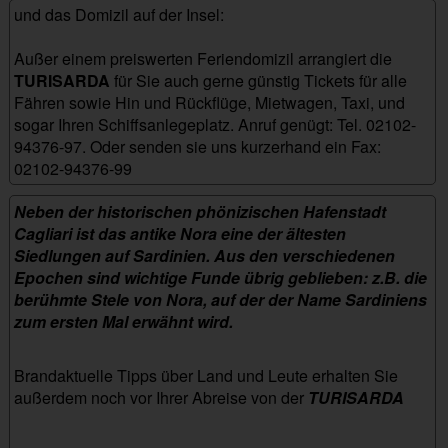
und das Domizil auf der Insel:
Außer einem preiswerten Feriendomizil arrangiert die
TURISARDA
für Sie auch gerne günstig Tickets für alle
Fähren sowie Hin und Rückflüge, Mietwagen, Taxi, und
sogar Ihren Schiffsanlegeplatz. Anruf genügt: Tel. 02102-
94376-97. Oder senden sie uns kurzerhand ein Fax:
02102-94376-99
casa_delle_palme_eden
Neben der historischen phönizischen Hafenstadt
Cagliari ist das antike Nora eine der ältesten
Siedlungen auf Sardinien. Aus den verschiedenen
Epochen sind wichtige Funde übrig geblieben: z.B. die
berühmte Stele von Nora, auf der der Name Sardiniens
zum ersten Mal erwähnt wird.
Brandaktuelle Tipps über Land und Leute erhalten Sie
außerdem noch vor Ihrer Abreise von der
TURISARDA