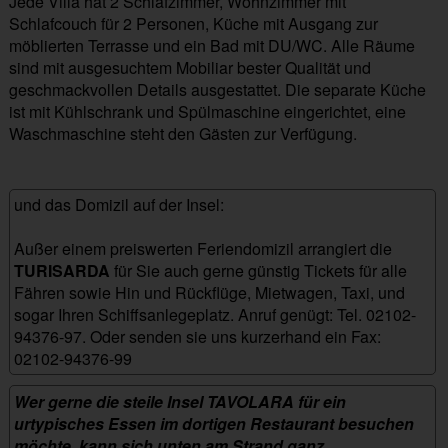
Jede Villa hat 2 Schlafzimmer, Wohnzimmer mit
Schlafcouch für 2 Personen, Küche mit Ausgang zur
möblierten Terrasse und ein Bad mit DU/WC. Alle Räume
sind mit ausgesuchtem Mobiliar bester Qualität und
geschmackvollen Details ausgestattet. Die separate Küche
ist mit Kühlschrank und Spülmaschine eingerichtet, eine
Waschmaschine steht den Gästen zur Verfügung.
und das Domizil auf der Insel:
Außer einem preiswerten Feriendomizil arrangiert die
TURISARDA
für Sie auch gerne günstig Tickets für alle
Fähren sowie Hin und Rückflüge, Mietwagen, Taxi, und
sogar Ihren Schiffsanlegeplatz. Anruf genügt: Tel. 02102-
94376-97. Oder senden sie uns kurzerhand ein Fax:
02102-94376-99
strandhaus_porto_tav
Wer gerne die steile Insel TAVOLARA für ein
urtypisches Essen im dortigen Restaurant besuchen
möchte, kann sich unten am Strand ganz