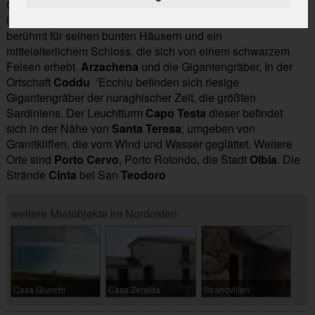
Caprera und die berühmte „Spiaggia Rosa“ (Rosa Strand)
in Budelli“. La Maddalena
Castelsardo
, Ein befestigtes Dorf
berühmt für seinen bunten Häusern und ein
mittelalterlichem Schloss, die sich von einem schwarzem
Felsen erhebt.
Arzachena
und die Gigantengräber, In der
Ortschaft
Coddu
‘Ecchiu befinden sich riesige
Gigantengräber der nuraghischer Zeit, die größten
Sardiniens. Der Leuchtturm
Capo Testa
dieser befindet
sich in der Nähe von
Santa Teresa
, umgeben von
Granitkliffen, die vom Wind und Wasser geglättet. Weitere
Orte sind
Porto Cervo
, Porto Rotondo, die Stadt
Olbia
. Die
Strände
Cinta
bei San
Teodoro
weitere Mietobjekte im Nordosten
Casa Giunchi
Casa Zeralda
Strandvillen