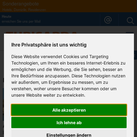
Sonderangebote
Hotels, Domizile, Residenzen
Heute
erreichen Sie uns per
Mail
Ihre Privatsphäre ist uns wichtig
Ihr Sardinien Spezialist
Impressum
Datenschutz
Diese Website verwendet Cookies und Targeting
Technologien, um Ihnen ein besseres Internet-Erlebnis zu
ermöglichen und die Werbung, die Sie sehen, besser an
Ihre Bedürfnisse anzupassen. Diese Technologien nutzen
Der Nordosten Sardiniens
wir außerdem, um Ergebnisse zu messen, um zu
verstehen, woher unsere Besucher kommen oder um
unsere Website weiter zu entwickeln.
Alle akzeptieren
Ich lehne ab
Archipel La Maddalena
Traunhafte Inseln und Strände für,
liebhaber des Schnorchelns. Empfehlenswert ist die Insel
Einstellungen ändern