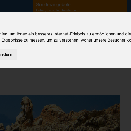
Sonderangebote
Hotels, Domizile, Residenzen
en, um Ihnen ein besseres Internet-Erlebnis zu ermöglichen und die
 Ergebnisse zu messen, um zu verstehen, woher unsere Besucher ko
Ihr Sardinien Spezialist
ändern
B&B
Agriturismo
Camping
Korsika
Flüge
Fähren