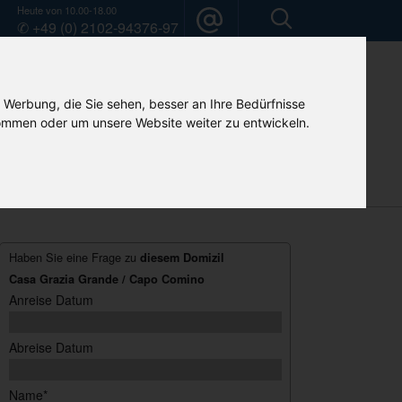
Heute von 10.00-18.00
✆ +49 (0) 2102-94376-97
 Werbung, die Sie sehen, besser an Ihre Bedürfnisse
mmen oder um unsere Website weiter zu entwickeln.
Mietwagen
Camper-Vermietung
Home
Haben Sie eine Frage zu
diesem Domizil
Casa Grazia Grande / Capo Comino
Anreise Datum
Abreise Datum
Name*