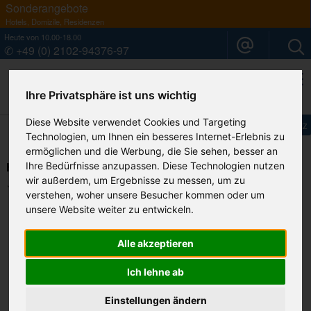
Sonderangebote
Hotels, Domizile, Residenzen
Heute von 10.00-18.00
✆ +49 (0) 2102-94376-97
Ihre Privatsphäre ist uns wichtig
Ihr Sardinien Spezialist
Diese Website verwendet Cookies und Targeting
Impressum
Datenschutz
Technologien, um Ihnen ein besseres Internet-Erlebnis zu
ermöglichen und die Werbung, die Sie sehen, besser an
Hotel Cormoran****/ Villasimius
Ihre Bedürfnisse anzupassen. Diese Technologien nutzen
wir außerdem, um Ergebnisse zu messen, um zu
Ihre Merkliste
verstehen, woher unsere Besucher kommen oder um
unsere Website weiter zu entwickeln.
Alle akzeptieren
Ich lehne ab
Einstellungen ändern