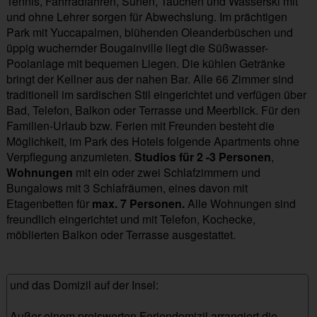
Tennis, Fahrradfahren, Surfen, Tauchen und Wasserski mit
und ohne Lehrer sorgen für Abwechslung. Im prächtigen
Park mit Yuccapalmen, blühenden Oleanderbüschen und
üppig wuchernder Bougainville liegt die Süßwasser-
Poolanlage mit bequemen Liegen. Die kühlen Getränke
bringt der Kellner aus der nahen Bar. Alle 66 Zimmer sind
traditionell im sardischen Stil eingerichtet und verfügen über
Bad, Telefon, Balkon oder Terrasse und Meerblick. Für den
Familien-Urlaub bzw. Ferien mit Freunden besteht die
Möglichkeit, im Park des Hotels folgende Apartments ohne
Verpflegung anzumieten.
Studios für 2 -3 Personen
,
Wohnungen
mit ein oder zwei Schlafzimmern und
Bungalows mit 3 Schlafräumen, eines davon mit
Etagenbetten für
max. 7 Personen.
Alle Wohnungen sind
freundlich eingerichtet und mit Telefon, Kochecke,
möblierten Balkon oder Terrasse ausgestattet.
und das Domizil auf der Insel:
Außer einem preiswerten Feriendomizil arrangiert die