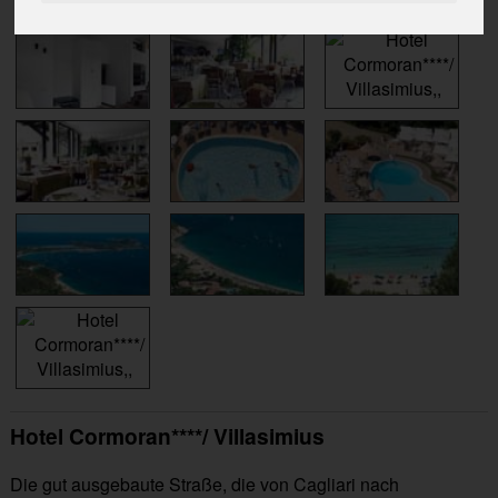
Hotel Cormoran****/ Villasimius
Die gut ausgebaute Straße, die von Cagliari nach