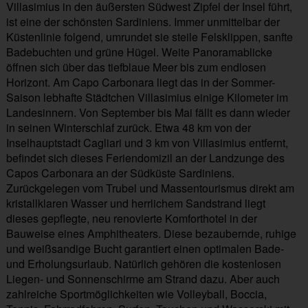
Villasimius in den äußersten Südwest Zipfel der Insel führt,
ist eine der schönsten Sardiniens. Immer unmittelbar der
Küstenlinie folgend, umrundet sie steile Felsklippen, sanfte
Badebuchten und grüne Hügel. Weite Panoramablicke
öffnen sich über das tiefblaue Meer bis zum endlosen
Horizont. Am Capo Carbonara liegt das in der Sommer-
Saison lebhafte Städtchen Villasimius einige Kilometer im
Landesinnern. Von September bis Mai fällt es dann wieder
in seinen Winterschlaf zurück. Etwa 48 km von der
Inselhauptstadt Cagliari und 3 km von Villasimius entfernt,
befindet sich dieses Feriendomizil an der Landzunge des
Capos Carbonara an der Südküste Sardiniens.
Zurückgelegen vom Trubel und Massentourismus direkt am
kristallklaren Wasser und herrlichem Sandstrand liegt
dieses gepflegte, neu renovierte Komforthotel in der
Bauweise eines Amphitheaters. Diese bezaubernde, ruhige
und weißsandige Bucht garantiert einen optimalen Bade-
und Erholungsurlaub. Natürlich gehören die kostenlosen
Liegen- und Sonnenschirme am Strand dazu. Aber auch
zahlreiche Sportmöglichkeiten wie Volleyball, Boccia,