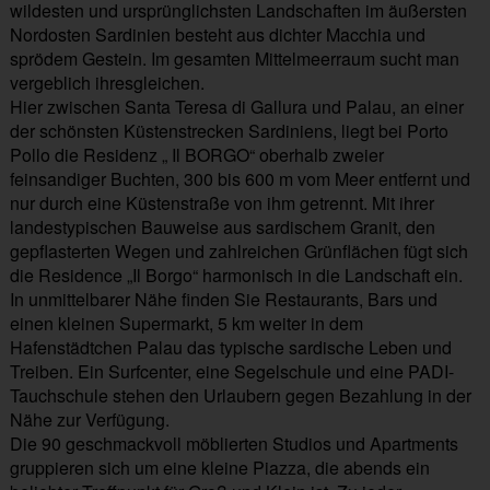
wildesten und ursprünglichsten Landschaften im äußersten
Nordosten Sardinien besteht aus dichter Macchia und
sprödem Gestein. Im gesamten Mittelmeerraum sucht man
vergeblich ihresgleichen.
Hier zwischen Santa Teresa di Gallura und Palau, an einer
der schönsten Küstenstrecken Sardiniens, liegt bei Porto
Pollo die Residenz „ Il BORGO“ oberhalb zweier
feinsandiger Buchten, 300 bis 600 m vom Meer entfernt und
nur durch eine Küstenstraße von ihm getrennt. Mit ihrer
landestypischen Bauweise aus sardischem Granit, den
gepflasterten Wegen und zahlreichen Grünflächen fügt sich
die Residence „Il Borgo“ harmonisch in die Landschaft ein.
In unmittelbarer Nähe finden Sie Restaurants, Bars und
einen kleinen Supermarkt, 5 km weiter in dem
Hafenstädtchen Palau das typische sardische Leben und
Treiben. Ein Surfcenter, eine Segelschule und eine PADI-
Tauchschule stehen den Urlaubern gegen Bezahlung in der
Nähe zur Verfügung.
Die 90 geschmackvoll möblierten Studios und Apartments
gruppieren sich um eine kleine Piazza, die abends ein