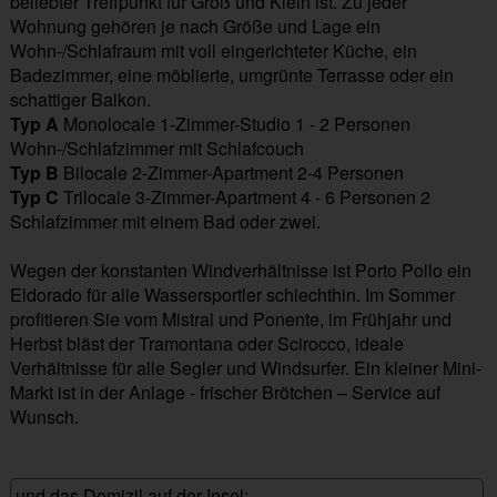
beliebter Treffpunkt für Groß und Klein ist. Zu jeder
Wohnung gehören je nach Größe und Lage ein
Wohn-/Schlafraum mit voll eingerichteter Küche, ein
Badezimmer, eine möblierte, umgrünte Terrasse oder ein
schattiger Balkon.
Typ A
Monolocale 1-Zimmer-Studio 1 - 2 Personen
Wohn-/Schlafzimmer mit Schlafcouch
Typ B
Bilocale 2-Zimmer-Apartment 2-4 Personen
Typ C
Trilocale 3-Zimmer-Apartment 4 - 6 Personen 2
Schlafzimmer mit einem Bad oder zwei.
Wegen der konstanten Windverhältnisse ist Porto Pollo ein
Eldorado für alle Wassersportler schlechthin. Im Sommer
profitieren Sie vom Mistral und Ponente, im Frühjahr und
Herbst bläst der Tramontana oder Scirocco, ideale
Verhältnisse für alle Segler und Windsurfer. Ein kleiner Mini-
Markt ist in der Anlage - frischer Brötchen – Service auf
Wunsch.
und das Domizil auf der Insel: