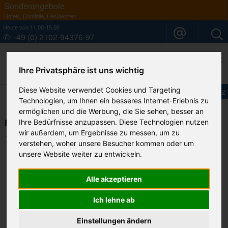
Sonderangebote
Hotels, Domizile, Residenzen
Heute von 11.00-15.00
✆ +49 (0) 2102-94376-97
Ihre Privatsphäre ist uns wichtig
Ihr Sardinien Spezialist
Diese Website verwendet Cookies und Targeting
Impressum
Datenschutz
Technologien, um Ihnen ein besseres Internet-Erlebnis zu
ermöglichen und die Werbung, die Sie sehen, besser an
Residence IL BORGO / Porto Pollo
Ihre Bedürfnisse anzupassen. Diese Technologien nutzen
wir außerdem, um Ergebnisse zu messen, um zu
Ihre Merkliste
verstehen, woher unsere Besucher kommen oder um
unsere Website weiter zu entwickeln.
Alle akzeptieren
Ich lehne ab
Einstellungen ändern