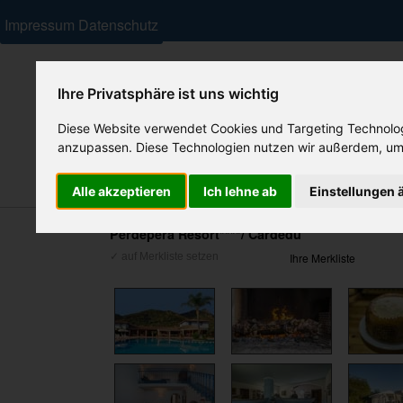
Impressum
Datenschutz
Ihre Privatsphäre ist uns wichtig
Diese Website verwendet Cookies und Targeting Technologi
anzupassen. Diese Technologien nutzen wir außerdem, um
Ferienhäuser
Residenzen/ Feriendörfer
Hotels
Alle akzeptieren
Ich lehne ab
Einstellungen 
Perdepera Resort****/ Cardedu
Ihre Merkliste