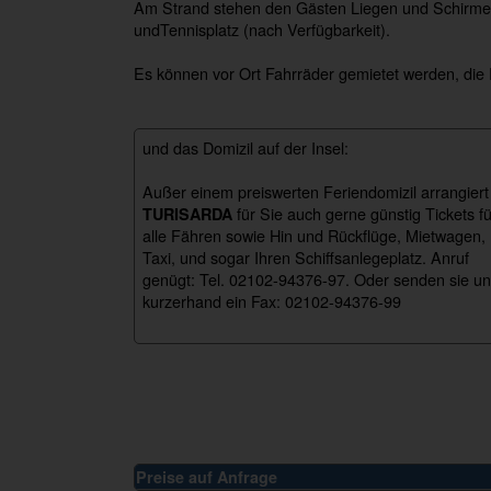
Am Strand stehen den Gästen Liegen und Schirme (
undTennisplatz (nach Verfügbarkeit).
Es können vor Ort Fahrräder gemietet werden, die 
und das Domizil auf der Insel:
Außer einem preiswerten Feriendomizil arrangiert
für Sie auch gerne günstig Tickets fü
TURISARDA
alle Fähren sowie Hin und Rückflüge, Mietwagen,
Taxi, und sogar Ihren Schiffsanlegeplatz. Anruf
genügt: Tel. 02102-94376-97. Oder senden sie u
kurzerhand ein Fax: 02102-94376-99
perdepera_cardedu
Preise auf Anfrage