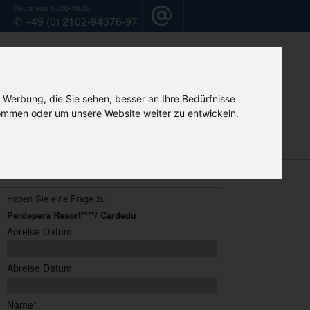
Heute von 10.00-18.00
✆ +49 (0) 2102-94376-97
 Werbung, die Sie sehen, besser an Ihre Bedürfnisse
mmen oder um unsere Website weiter zu entwickeln.
Mietwagen
Camper-Vermietung
Home
Haben Sie eine Frage zu
Perdepera Resort****/ Cardedu
Anreise Datum
Abreise Datum
Name*