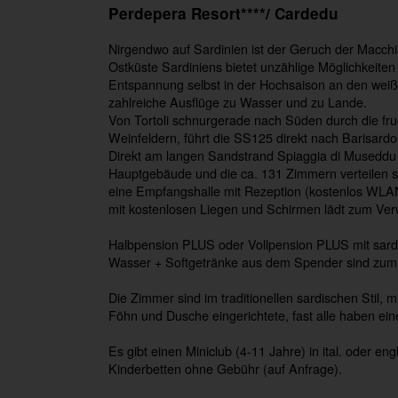
Perdepera Resort****/ Cardedu
Nirgendwo auf Sardinien ist der Geruch der Macchia 
Ostküste Sardiniens bietet unzählige Möglichkeit
Entspannung selbst in der Hochsaison an den weiß
zahlreiche Ausflüge zu Wasser und zu Lande.
Von Tortoli schnurgerade nach Süden durch die fr
Weinfeldern, führt die SS125 direkt nach Barisardo 
Direkt am langen Sandstrand Spiaggia di Museddu 
Hauptgebäude und die ca. 131 Zimmern verteilen sic
eine Empfangshalle mit Rezeption (kostenlos WLAN
mit kostenlosen Liegen und Schirmen lädt zum Verwe
Halbpension PLUS oder Vollpension PLUS mit sard
Wasser + Softgetränke aus dem Spender sind zum 
Die Zimmer sind im traditionellen sardischen Stil, 
Föhn und Dusche eingerichtete, fast alle haben ein
Es gibt einen Miniclub (4-11 Jahre) in ital. oder en
Kinderbetten ohne Gebühr (auf Anfrage).