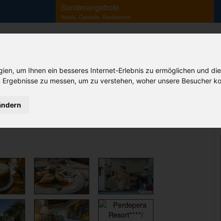
Sonderangebote
Hotels, Domizile, Residenzen
en, um Ihnen ein besseres Internet-Erlebnis zu ermöglichen und die
Ihr Sardinien Spezialist
 Ergebnisse zu messen, um zu verstehen, woher unsere Besucher ko
B&B
Agriturismo
Camping
Korsika
Flüge
Fähren
ändern