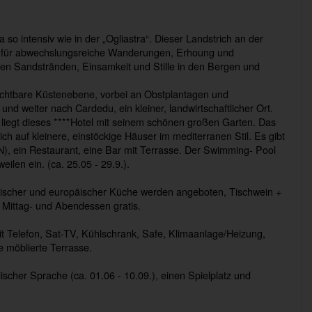
so intensiv wie in der „Ogliastra“. Dieser Landstrich an der
en für abwechslungsreiche Wanderungen, Erhoung und
en Sandstränden, Einsamkeit und Stille in den Bergen und
uchtbare Küstenebene, vorbei an Obstplantagen und
und weiter nach Cardedu, ein kleiner, landwirtschaftlicher Ort.
liegt dieses ****Hotel mit seinem schönen großen Garten. Das
h auf kleinere, einstöckige Häuser im mediterranen Stil. Es gibt
), ein Restaurant, eine Bar mit Terrasse. Der Swimming- Pool
ilen ein. (ca. 25.05 - 29.9.).
ischer und europäischer Küche werden angeboten, Tischwein +
Mittag- und Abendessen gratis.
mit Telefon, Sat-TV, Kühlschrank, Safe, Klimaanlage/Heizung,
e möblierte Terrasse.
glischer Sprache (ca. 01.06 - 10.09.), einen Spielplatz und