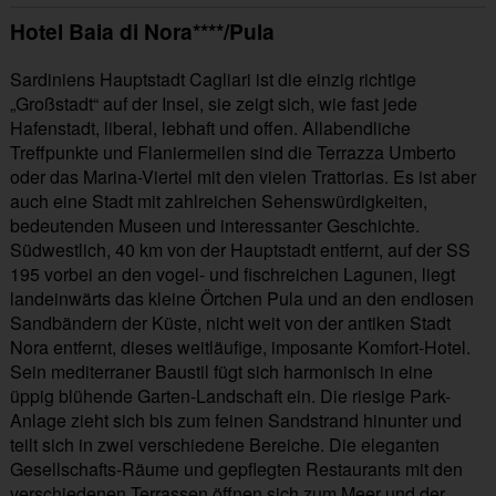
Hotel Baia di Nora****/Pula
Sardiniens Hauptstadt Cagliari ist die einzig richtige
„Großstadt“ auf der Insel, sie zeigt sich, wie fast jede
Hafenstadt, liberal, lebhaft und offen. Allabendliche
Treffpunkte und Flaniermeilen sind die Terrazza Umberto
oder das Marina-Viertel mit den vielen Trattorias. Es ist aber
auch eine Stadt mit zahlreichen Sehenswürdigkeiten,
bedeutenden Museen und interessanter Geschichte.
Südwestlich, 40 km von der Hauptstadt entfernt, auf der SS
195 vorbei an den vogel- und fischreichen Lagunen, liegt
landeinwärts das kleine Örtchen Pula und an den endlosen
Sandbändern der Küste, nicht weit von der antiken Stadt
Nora entfernt, dieses weitläufige, imposante Komfort-Hotel.
Sein mediterraner Baustil fügt sich harmonisch in eine
üppig blühende Garten-Landschaft ein. Die riesige Park-
Anlage zieht sich bis zum feinen Sandstrand hinunter und
teilt sich in zwei verschiedene Bereiche. Die eleganten
Gesellschafts-Räume und gepflegten Restaurants mit den
verschiedenen Terrassen öffnen sich zum Meer und der