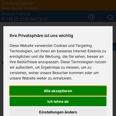
Sonderangebote
Hotels, Domizile, Residenzen
Heute von 11.00-15.00
✆ +49 (0) 2102-94376-97
Ihre Privatsphäre ist uns wichtig
Ihr Sardinien Spezialist
Diese Website verwendet Cookies und Targeting
Impressum
Datenschutz
Technologien, um Ihnen ein besseres Internet-Erlebnis zu
ermöglichen und die Werbung, die Sie sehen, besser an
Hotel Baia di Nora****/Pula
Ihre Bedürfnisse anzupassen. Diese Technologien nutzen
wir außerdem, um Ergebnisse zu messen, um zu
Ihre Merkliste
verstehen, woher unsere Besucher kommen oder um
unsere Website weiter zu entwickeln.
Alle akzeptieren
Ich lehne ab
Einstellungen ändern