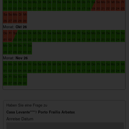
Di
Mi
Do
Fr
Sa
So
Mo
Di
Mi
Do
Fr
Sa
So
Mo
Di
Mi
Do
Fr
Sa
So
Mo
Di
Mi
Do
Fr
01
02
03
04
05
06
07
08
09
10
11
12
13
14
15
16
17
18
19
20
21
22
23
24
25
Sa
So
Mo
Di
Mi
26
27
28
29
30
Monat:
Okt 26
Do
Fr
Sa
So
Mo
Di
Mi
Do
Fr
Sa
So
Mo
Di
Mi
Do
Fr
Sa
So
Mo
Di
Mi
Do
Fr
Sa
So
01
02
03
04
05
06
07
08
09
10
11
12
13
14
15
16
17
18
19
20
21
22
23
24
25
Mo
Di
Mi
Do
Fr
Sa
26
27
28
29
30
31
Monat:
Nov 26
So
Mo
Di
Mi
Do
Fr
Sa
So
Mo
Di
Mi
Do
Fr
Sa
So
Mo
Di
Mi
Do
Fr
Sa
So
Mo
Di
Mi
01
02
03
04
05
06
07
08
09
10
11
12
13
14
15
16
17
18
19
20
21
22
23
24
25
Do
Fr
Sa
So
Mo
26
27
28
29
30
Haben Sie eine Frage zu
Casa Levante****/ Porto Frailis Arbatax
Anreise Datum