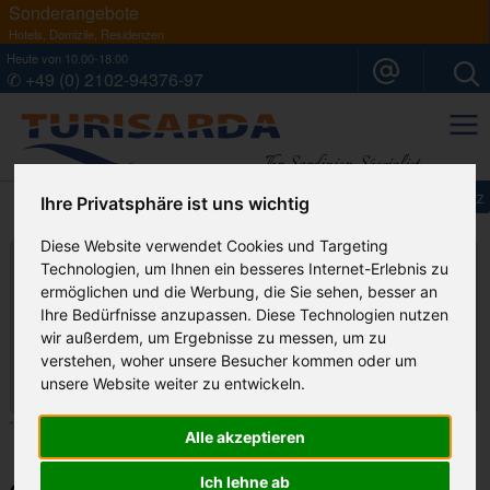
Sonderangebote
Hotels, Domizile, Residenzen
Heute von 10.00-18.00
✆ +49 (0) 2102-94376-97
Ihr Sardinien Spezialist
Impressum
Datenschutz
Ihre Privatsphäre ist uns wichtig
Diese Website verwendet Cookies und Targeting
weitere Mietobjekte im Osten
Technologien, um Ihnen ein besseres Internet-Erlebnis zu
ermöglichen und die Werbung, die Sie sehen, besser an
Ihre Bedürfnisse anzupassen. Diese Technologien nutzen
wir außerdem, um Ergebnisse zu messen, um zu
verstehen, woher unsere Besucher kommen oder um
unsere Website weiter zu entwickeln.
Villa Mirto
Casa Levante****
Alle akzeptieren
Ich lehne ab