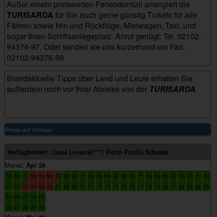
Außer einem preiswerten Feriendomizil arrangiert die
TURISARDA
für Sie auch gerne günstig Tickets für alle
Fähren sowie Hin und Rückflüge, Mietwagen, Taxi, und
sogar Ihren Schiffsanlegeplatz. Anruf genügt: Tel. 02102-
94376-97. Oder senden sie uns kurzerhand ein Fax:
02102-94376-99
casa_levante_pfrailis
Brandaktuelle Tipps über Land und Leute erhalten Sie
außerdem noch vor Ihrer Abreise von der
TURISARDA
Preise auf Anfrage
Verfügbarkeit : Casa Levante****/ Porto Frailis Arbatax
Monat:
Apr 26
Mi
Do
Fr
Sa
So
Mo
Di
Mi
Do
Fr
Sa
So
Mo
Di
Mi
Do
Fr
Sa
So
Mo
Di
Mi
Do
Fr
Sa
01
02
03
04
05
06
07
08
09
10
11
12
13
14
15
16
17
18
19
20
21
22
23
24
25
So
Mo
Di
Mi
Do
26
27
28
29
30